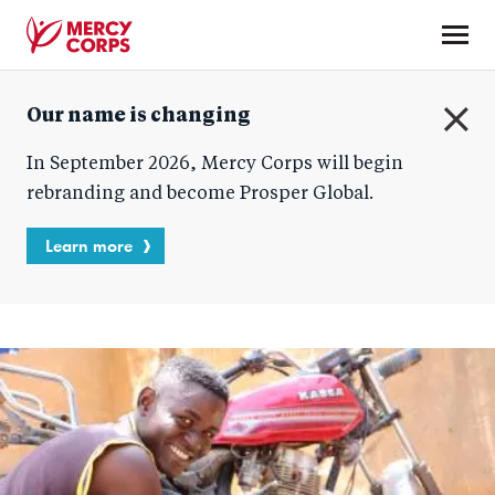
Skip
to
main
Mercy
content
Our name is changing
Corps
C
In September 2026, Mercy Corps will begin
l
o
rebranding and become Prosper Global.
s
e
Learn more