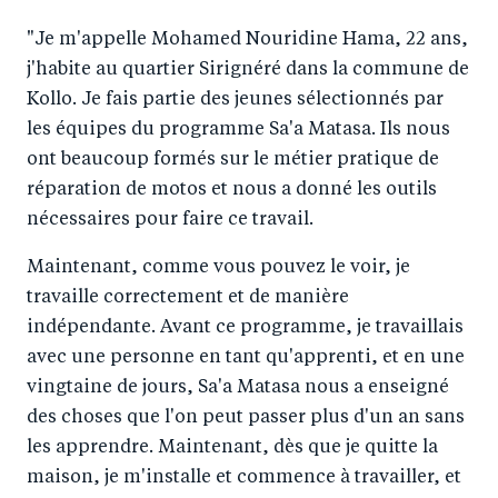
a
ar
a
e
"Je m'appelle Mohamed Nouridine Hama, 22 ans,
r
e
r
by
j'habite au quartier Sirignéré dans la commune de
e
o
e
e
Kollo. Je fais partie des jeunes sélectionnés par
o
n
o
m
les équipes du programme Sa'a Matasa. Ils nous
n
T
n
ail
ont beaucoup formés sur le métier pratique de
F
wi
Li
réparation de motos et nous a donné les outils
a
tt
n
nécessaires pour faire ce travail.
c
er
k
Maintenant, comme vous pouvez le voir, je
e
e
travaille correctement et de manière
b
d
indépendante. Avant ce programme, je travaillais
o
I
avec une personne en tant qu'apprenti, et en une
o
n
vingtaine de jours, Sa'a Matasa nous a enseigné
k
des choses que l'on peut passer plus d'un an sans
les apprendre. Maintenant, dès que je quitte la
maison, je m'installe et commence à travailler, et