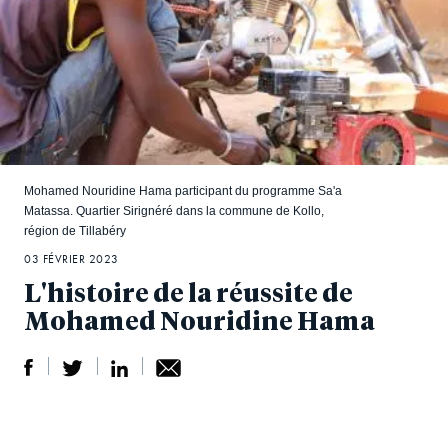
Mohamed Nouridine Hama participant du programme Sa'a
Matassa. Quartier Sirignéré dans la commune de Kollo,
région de Tillabéry
03 FÉVRIER 2023
L'histoire de la réussite de
Mohamed Nouridine Hama
S
S
S
Sh
h
h
h
ar