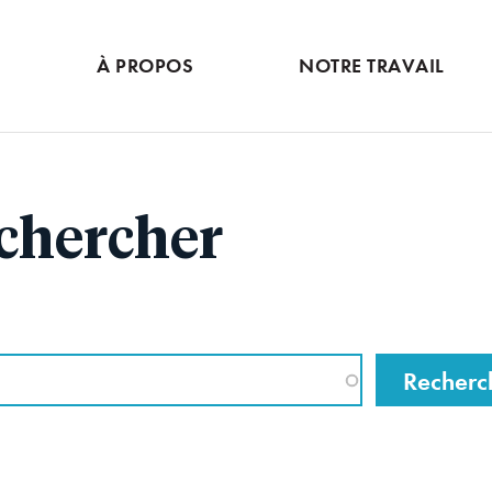
Skip
to
À PROPOS
NOTRE TRAVAIL
main
content
chercher
her