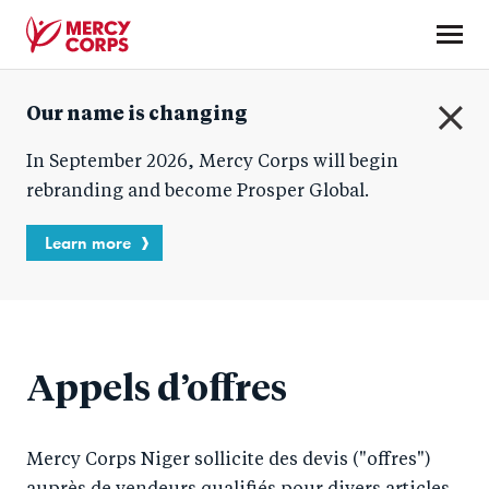
Skip
to
main
Mercy
content
Our name is changing
Corps
C
In September 2026, Mercy Corps will begin
l
o
rebranding and become Prosper Global.
s
e
Learn more
Appels d’offres
Mercy Corps Niger sollicite des devis ("offres")